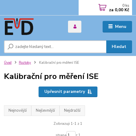
0
ks
za
0,00 Kč
Menu
Hledat
Úvod
Roztoky
Kalibrační pro měření ISE
Kalibrační pro měření ISE
Upřesnit parametry
Nejnovější
Nejlevnější
Nejdražší
Zobrazuji 1-1 z 1
strana
z 1