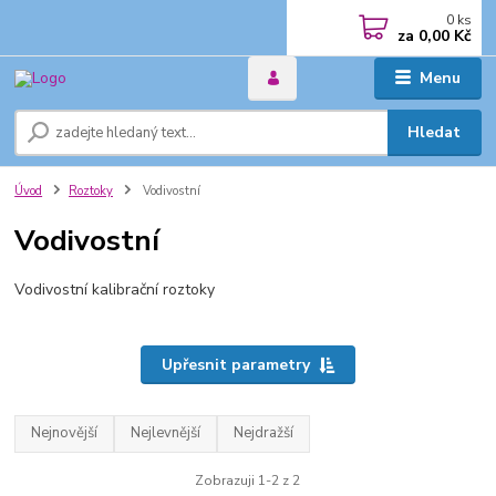
0
ks
za
0,00 Kč
Menu
Hledat
Úvod
Roztoky
Vodivostní
Vodivostní
Vodivostní kalibrační roztoky
Upřesnit parametry
Nejnovější
Nejlevnější
Nejdražší
Zobrazuji 1-2 z 2