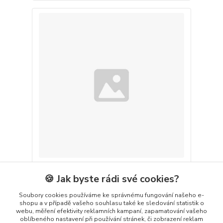
Vodivostní kalibrační roztok sada
🍪 Jak byste rádi své cookies?
/
ks
Zvolit variantu
Soubory cookies používáme ke správnému fungování našeho e-
shopu a v případě vašeho souhlasu také ke sledování statistik o
webu, měření efektivity reklamních kampaní, zapamatování vašeho
oblíbeného nastavení při používání stránek, či zobrazení reklam