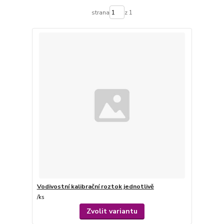
strana
z 1
Vodivostní kalibrační roztok jednotlivě
/
ks
Zvolit variantu