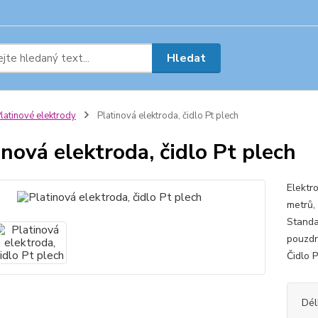
Hledat
latinové elektrody
Platinová elektroda, čidlo Pt plech
inová elektroda, čidlo Pt plech
Elektr
metrů,
Standa
pouzdr
Čidlo P
Dél