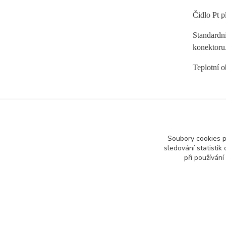
Čidlo
Pt 
Standardn
konektoru.
Teplotní o
Zboží 
Soubory cookies 
sledování statisti
Plati
při používání