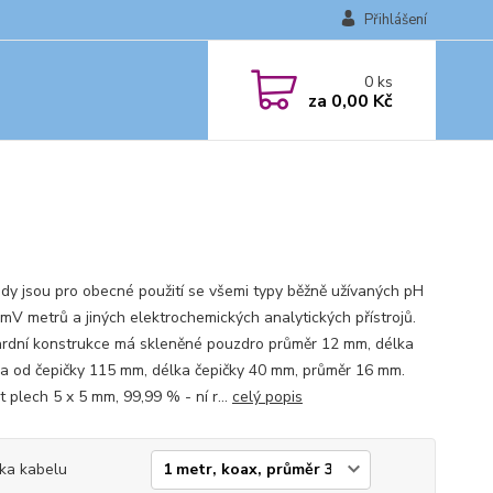
Přihlášení
0
ks
za
0,00 Kč
ody jsou pro obecné použití se všemi typy běžně užívaných pH
 mV metrů a jiných elektrochemických analytických přístrojů.
rdní konstrukce má skleněné pouzdro průměr 12 mm, délka
a od čepičky 115 mm, délka čepičky 40 mm, průměr 16 mm.
t plech 5 x 5 mm, 99,99 % - ní r...
celý popis
ka kabelu