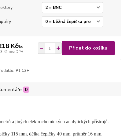
ektory
ptéry
218 Kč
/
ks
Přidat do košíku
33 Kč
bez DPH
roduktu:
Pt 12+
Komentáře
0
etrů a jiných elektrochemických analytických přístrojů.
epičky 115 mm, délka čepičky 40 mm, průměr 16 mm.