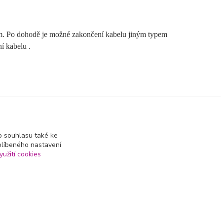
kem. Po dohodě je možné zakončení kabelu jiným typem
í kabelu .
 souhlasu také ke
blíbeného nastavení
yužití cookies
Vytvořeno na
Eshop-rychle.cz