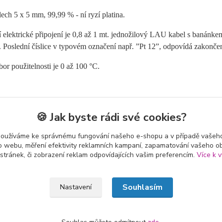
plech 5 x 5 mm,
99,99 % - ní ryzí platina.
í elektrické připojení je 0,8 až 1 mt. jednožilový LAU kabel s banán
 Poslední číslice v typovém označení např. ”Pt 12”, odpovídá zakončen
bor použitelnosti je 0 až 100 °C.
🍪 Jak byste rádi své cookies?
zařazeno v kategoriích
používáme ke správnému fungování našeho e-shopu a v případě vašeho
k o webu, měření efektivity reklamních kampaní, zapamatování vašeho o
nové elektrody
 stránek, či zobrazení reklam odpovídajících vašim preferencím.
Více k v
Souhlasím
Nastavení