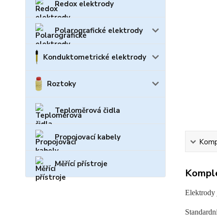
Redox elektrody
Polarografické elektrody
Konduktometrické elektrody
Roztoky
Teploměrová čidla
Propojovací kabely
Kompl
Měřící přístroje
Komple
Elektrody 
Standardn