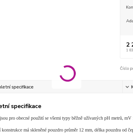
Kon
Ada
2 
1 8
Číslo p
etní specifikace
tní specifikace
jsou pro obecné použití se všemi typy běžně užívaných pH metrů, mV m
í konstrukce má skleněné pouzdro průměr 12 mm, délka pouzdra od č