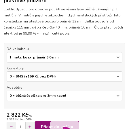
plastové pouzdro
Elektrody jsou pro obecné použití se všemi typy běžně užívaných pH
metrů, mV metrů a jiných elektrochemických analytických přístrojů. Tato
konstrukce má plastové pouzdro průměr 12 mm,délka pouzdra od
čepičky 115 mm, délka čepičky 40 mm, průměr 16 mm. Čidlo platinových
elektrod je 99,99 % - ní ryzí...
celý popis
Délka kabelu
Konektory
Adaptéry
2 822 Kč
/
ks
2 332 Kč
bez DPH
Přidat do košíku