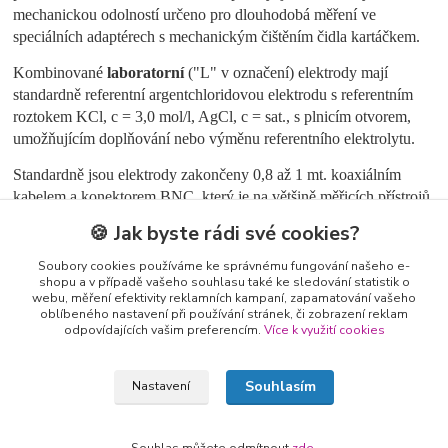
mechanickou odolností určeno pro dlouhodobá měření ve
speciálních adaptérech s mechanickým čištěním čidla kartáčkem.
Kombinované
laboratorní
("L" v označení) elektrody mají
standardně referentní argentchloridovou elektrodu s referentním
roztokem KCl, c = 3,0 mol/l, AgCl, c = sat., s plnicím otvorem,
umožňujícím doplňování nebo výměnu referentního elektrolytu.
Standardně jsou elektrody zakončeny 0,8 až 1 mt. koaxiálním
kabelem a konektorem BNC, který je na většině měřicích přístrojů.
🍪 Jak byste rádi své cookies?
Teplotní rozsah pro elektrodu v plastovém pouzdru je -5 až 60 °C.
Soubory cookies používáme ke správnému fungování našeho e-
shopu a v případě vašeho souhlasu také ke sledování statistik o
webu, měření efektivity reklamních kampaní, zapamatování vašeho
oblíbeného nastavení při používání stránek, či zobrazení reklam
Zboží zařazeno v kategoriích
odpovídajících vašim preferencím.
Více k využití cookies
Redox elektrody
Souhlasím
Nastavení