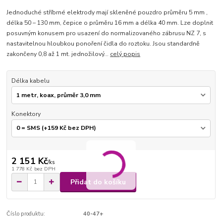
Jednoduché stříbrné elektrody mají skleněné pouzdro průměru 5 mm ,
délka 50 – 130 mm, čepice o průměru 16 mm a délka 40 mm. Lze doplnit
posuvným konusem pro usazení do normalizovaného zábrusu NZ 7, s
nastavitelnou hloubkou ponoření čidla do roztoku. Jsou standardně
zakončeny 0,8 až 1 mt. jednožilový...
celý popis
Délka kabelu
Konektory
2 151 Kč
/
ks
1 778 Kč
bez DPH
Přidat do košíku
Číslo produktu:
40-47+