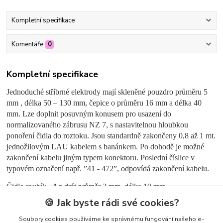
Kompletní specifikace
Komentáře
0
Kompletní specifikace
Jednoduché stříbrné elektrody mají skleněné pouzdro průměru 5
mm , délka 50 – 130 mm, čepice o průměru 16 mm a délka 40
mm. Lze doplnit posuvným konusem pro usazení do
normalizovaného zábrusu NZ 7, s nastavitelnou hloubkou
ponoření čidla do roztoku. Jsou standardně zakončeny 0,8 až 1 mt.
jednožilovým LAU kabelem s banánkem. Po dohodě je možné
zakončení kabelu jiným typem konektoru. Poslední číslice v
typovém označení např. ”41 - 472”, odpovídá zakončení kabelu.
Čidlo roubík - Ag drát průměr 2 mm, délka 10 mm.
🍪 Jak byste rádi své cookies?
Soubory cookies používáme ke správnému fungování našeho e-