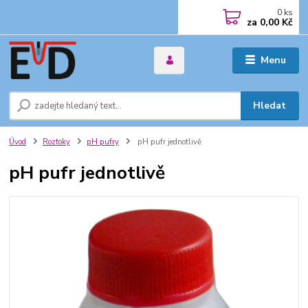
0
ks
za
0,00 Kč
Menu
Hledat
Úvod
Roztoky
pH pufry
pH pufr jednotlivě
pH pufr jednotlivě