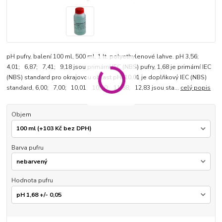
pH pufry, balení 100 ml, 500 ml, 1 lt. polyethylenové lahve. pH 3,56;
4,01; 6,87; 7,41; 9,18 jsou primární IEC (NBS) pufry, 1,68 je primární IEC
(NBS) standard pro okrajovou oblast pH, 10,01 je doplňkový IEC (NBS)
standard, 6,00; 7,00; 10,01; 10,90; 11,88; 12,83 jsou sta...
celý popis
Objem
Barva pufru
Hodnota pufru