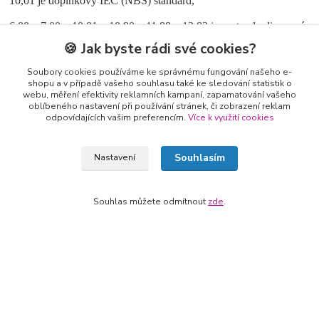
10,01 je doplňkový IEC (NBS) standard,
6,00; 7,00; 10,01; 10,90; 11,88; 12,83 jsou standardizované
proti IEC skleněnou pH elektrodou pH 2+.
🍪 Jak byste rádi své cookies?
Pufry jsou navázané na uznané zahraniční certifikované referenční
Soubory cookies používáme ke správnému fungování našeho e-
materiály pro pH-metrii. Hodnoty pH jsou při 25 °C.
shopu a v případě vašeho souhlasu také ke sledování statistik o
webu, měření efektivity reklamních kampaní, zapamatování vašeho
oblíbeného nastavení při používání stránek, či zobrazení reklam
Pufry 4,01; 7,00; 9,18; 10,01 jsou též dodávány barevně
odpovídajících vašim preferencím.
Více k využití cookies
kódované, 4,01 oranžový, 7,00 zelený, 9,18 a 10,01 modrý.
Roztoky jsou expedovány s příslušnými certifikáty kvality a
bezpečnostními listy.
Souhlasím
Nastavení
Souhlas můžete odmítnout
zde
.
Zboží zařazeno v kategoriích
pH pufry