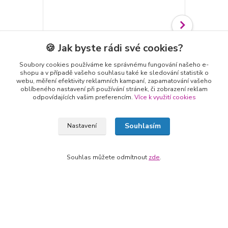
🍪 Jak byste rádi své cookies?
Soubory cookies používáme ke správnému fungování našeho e-
shopu a v případě vašeho souhlasu také ke sledování statistik o
Kalomelová referentní elektroda
Argentchlor
webu, měření efektivity reklamních kampaní, zapamatování vašeho
1 521 Kč
1 439 Kč
/
ks
oblíbeného nastavení při používání stránek, či zobrazení reklam
1 257 Kč
bez DPH
1 189 Kč
bez
odpovídajících vašim preferencím.
Více k využití cookies
Zvolit variantu
Souhlasím
Nastavení
Souhlas můžete odmítnout
zde
.
Zboží zařazeno v kategoriích
Jednoduchá ISE