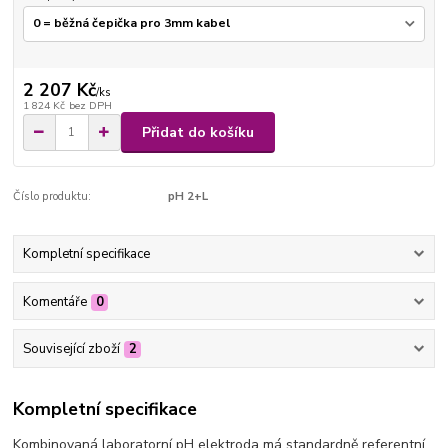
2 207 Kč
/
ks
1 824 Kč
bez DPH
Přidat do košíku
Číslo produktu:
pH 2+L
Kompletní specifikace
Komentáře
0
Související zboží
2
Kompletní specifikace
Kombinovaná laboratorní pH elektroda má standardně referentní